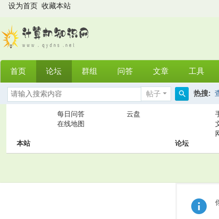
设为首页
收藏本站
首页
论坛
群组
问答
文章
工具
热搜:
帖子
搜
每日问答
云盘
索
在线地图
本站
论坛