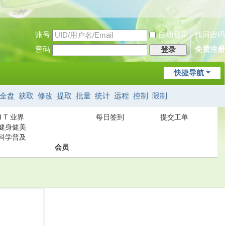
账号
自动登录
找回密码
密码
免费注册
登录
快捷导航
全盘
获取
修改
提取
批量
统计
远程
控制
限制
I T 业界
每日签到
提交工单
健身健美
科学普及
会员