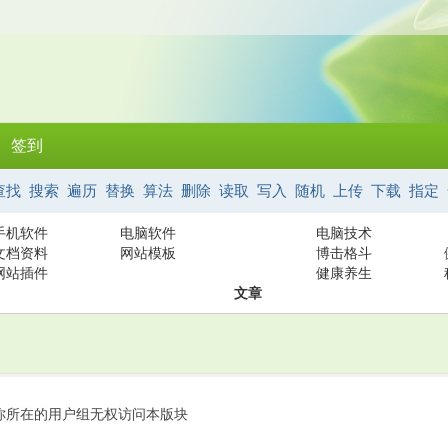
签到
查找
搜索
遍历
替换
算法
删除
读取
写入
随机
上传
下载
指定
手机软件
电脑软件
电脑技术
文档资料
网站模板
博击格斗
网站插件
健康养生
文章
你所在的用户组无权访问本版块