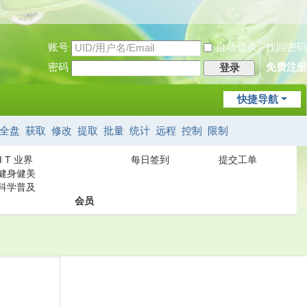
账号
自动登录
找回密码
密码
免费注册
登录
快捷导航
全盘
获取
修改
提取
批量
统计
远程
控制
限制
I T 业界
每日签到
提交工单
健身健美
科学普及
会员