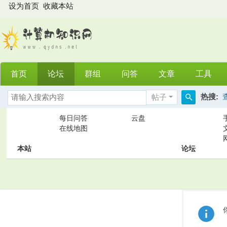
设为首页
收藏本站
首页
论坛
群组
问答
文章
工具
热搜:
帖子
搜
每日问答
云盘
索
在线地图
本站
论坛