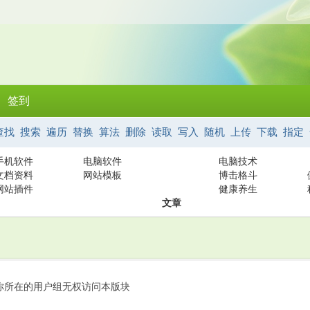
签到
查找
搜索
遍历
替换
算法
删除
读取
写入
随机
上传
下载
指定
手机软件
电脑软件
电脑技术
文档资料
网站模板
博击格斗
网站插件
健康养生
文章
你所在的用户组无权访问本版块