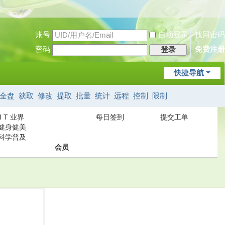
账号
自动登录
找回密码
密码
免费注册
登录
快捷导航
全盘
获取
修改
提取
批量
统计
远程
控制
限制
I T 业界
每日签到
提交工单
健身健美
科学普及
会员