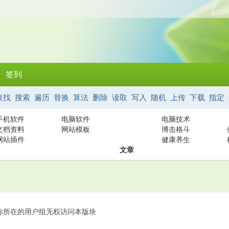
签到
查找
搜索
遍历
替换
算法
删除
读取
写入
随机
上传
下载
指定
手机软件
电脑软件
电脑技术
文档资料
网站模板
博击格斗
网站插件
健康养生
文章
你所在的用户组无权访问本版块