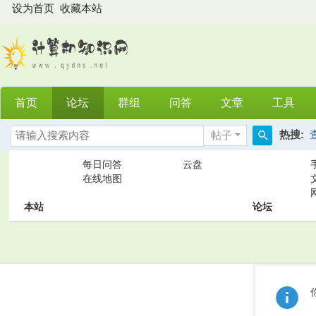
设为首页
收藏本站
首页
论坛
群组
问答
文章
工具
热搜:
帖子
搜
每日问答
云盘
索
在线地图
本站
论坛