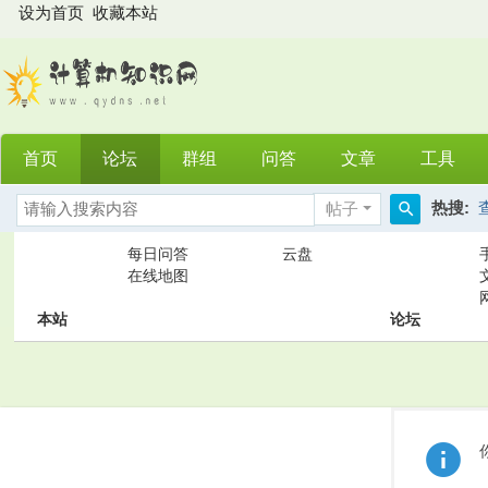
设为首页
收藏本站
首页
论坛
群组
问答
文章
工具
热搜:
帖子
搜
每日问答
云盘
索
在线地图
本站
论坛