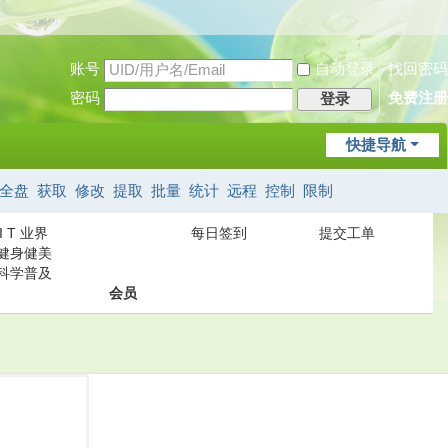
账号
自动登录
找回密码
密码
免费注册
登录
快捷导航
全盘
获取
修改
提取
批量
统计
远程
控制
限制
I T 业界
每日签到
提交工单
健身健美
科学普及
会员