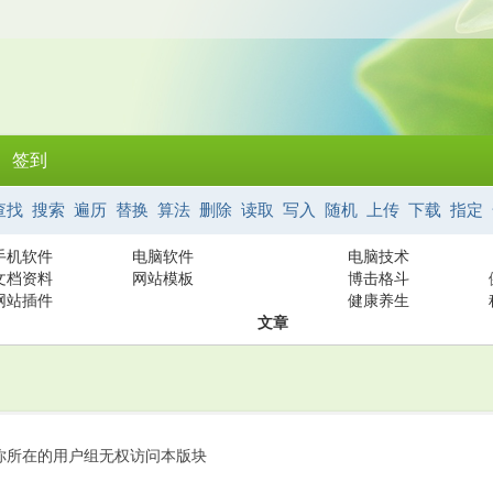
签到
查找
搜索
遍历
替换
算法
删除
读取
写入
随机
上传
下载
指定
手机软件
电脑软件
电脑技术
文档资料
网站模板
博击格斗
网站插件
健康养生
文章
你所在的用户组无权访问本版块