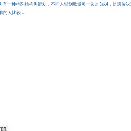
肌肉有一种特殊结构叫键划，不同人键划数量每一边是3或4，是遗传
人比较 ...