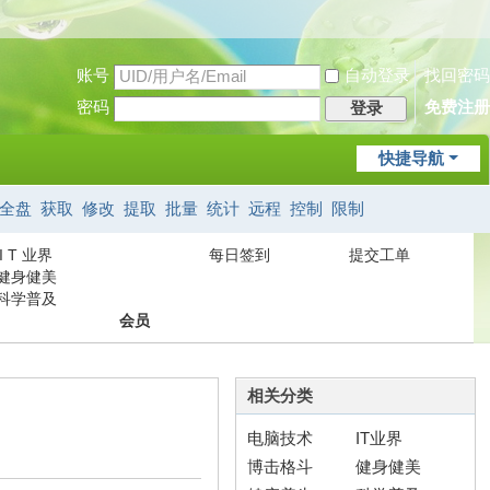
账号
自动登录
找回密码
密码
免费注册
登录
快捷导航
全盘
获取
修改
提取
批量
统计
远程
控制
限制
I T 业界
每日签到
提交工单
健身健美
科学普及
会员
相关分类
电脑技术
IT业界
博击格斗
健身健美