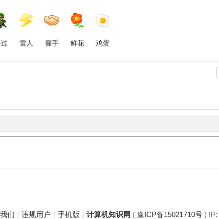
路过
雷人
握手
鲜花
鸡蛋
于我们
|
违规用户
|
手机版
|
计算机知识网
(
豫ICP备15021710号
) IP