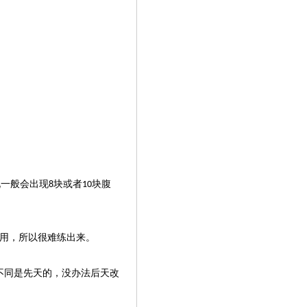
说一般会出现
块或者
块腹
8
10
用，所以很难练出来。
不同是先天的，没办法后天改