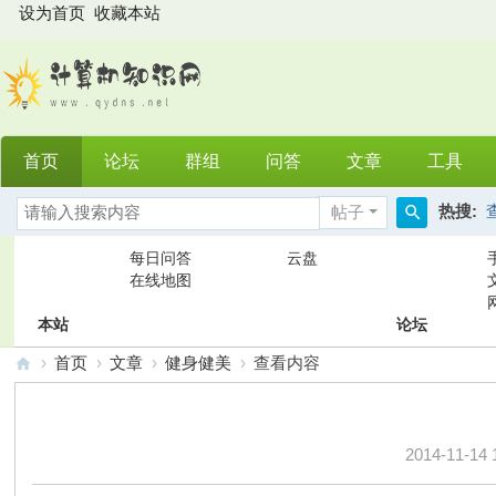
设为首页
收藏本站
首页
论坛
群组
问答
文章
工具
热搜:
帖子
搜
每日问答
云盘
索
在线地图
本站
论坛
›
首页
›
文章
›
健身健美
›
查看内容
计
算
2014-11-14 
机
知