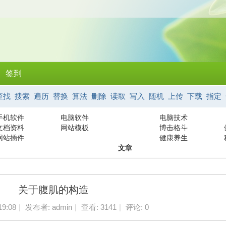
签到
查找
搜索
遍历
替换
算法
删除
读取
写入
随机
上传
下载
指定
手机软件
电脑软件
电脑技术
文档资料
网站模板
博击格斗
网站插件
健康养生
文章
关于腹肌的构造
19:08
|
发布者:
admin
|
查看:
3141
|
评论: 0