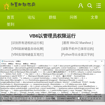
门户
云盘
首页
论坛
群组
问答
文章
签到
论坛
VB6以管理员权限运行
美图
[识别所有进程的运行权]
[通用 Win32 Manifest ]
[VB6鼠标键盘自动化脚]
[读取手机中已保存过的]
导读
[VB6实现纯键盘五笔打]
[Python导出全套汉字的]
标签
为什么 Windows 中超长文本自动换行后，每