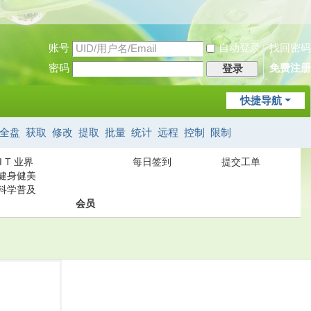
账号
自动登录
找回密码
密码
免费注册
登录
快捷导航
全盘
获取
修改
提取
批量
统计
远程
控制
限制
I T 业界
每日签到
提交工单
健身健美
科学普及
会员