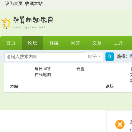
设为首页
收藏本站
首页
论坛
群组
问答
文章
工具
热搜:
帖子
搜
每日问答
云盘
索
在线地图
本站
论坛