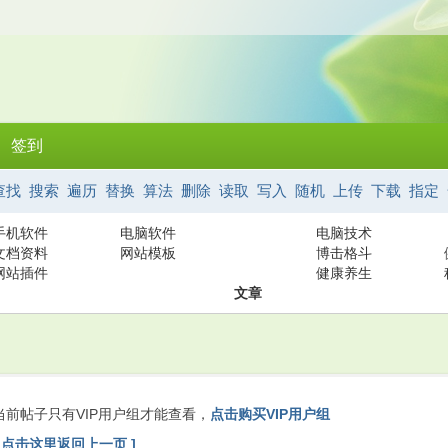
签到
查找
搜索
遍历
替换
算法
删除
读取
写入
随机
上传
下载
指定
手机软件
电脑软件
电脑技术
文档资料
网站模板
博击格斗
网站插件
健康养生
文章
当前帖子只有VIP用户组才能查看，
点击购买VIP用户组
[ 点击这里返回上一页 ]