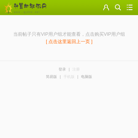
门户
云盘
当前帖子只有VIP用户组才能查看，
点击购买VIP用户组
论坛
[ 点击这里返回上一页 ]
美图
导读
登录
|
注册
简易版
|
手机版
|
电脑版
标签