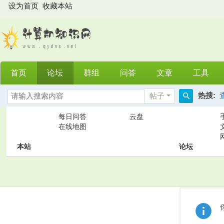
设为首页
收藏本站
首页
论坛
群组
问答
文章
工具
热搜:
帖子
搜
每日问答
云盘
索
在线地图
本站
论坛