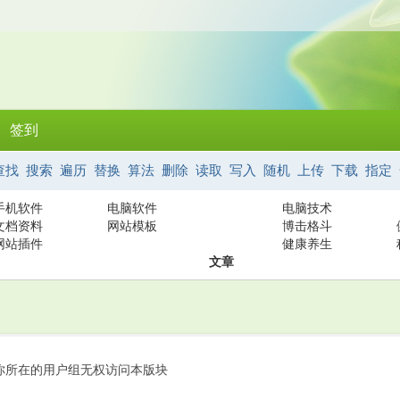
签到
查找
搜索
遍历
替换
算法
删除
读取
写入
随机
上传
下载
指定
手机软件
电脑软件
电脑技术
文档资料
网站模板
博击格斗
网站插件
健康养生
文章
你所在的用户组无权访问本版块