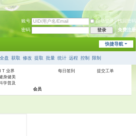
账号
自动登录
找回密码
密码
免费注册
登录
快捷导航
全盘
获取
修改
提取
批量
统计
远程
控制
限制
I T 业界
每日签到
提交工单
健身健美
科学普及
会员